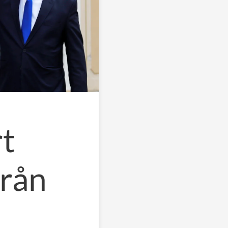
rt
från