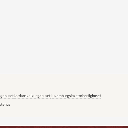
ngahuset
Jordanska kungahuset
Luxemburgska storhertighuset
stehus