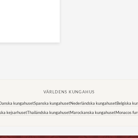
VÄRLDENS KUNGAHUS
Danska kungahuset
Spanska kungahuset
Nederländska kungahuset
Belgiska ku
ska kejsarhuset
Thailändska kungahuset
Marockanska kungahuset
Monacos fur