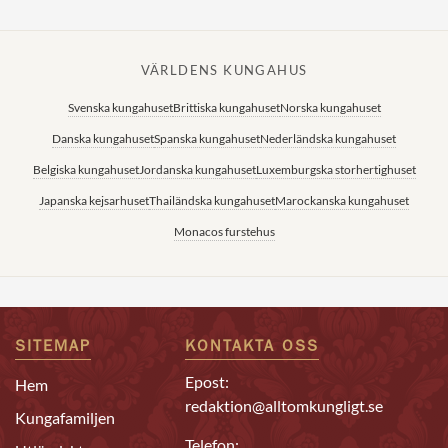
VÄRLDENS KUNGAHUS
Svenska kungahuset
Brittiska kungahuset
Norska kungahuset
Danska kungahuset
Spanska kungahuset
Nederländska kungahuset
Belgiska kungahuset
Jordanska kungahuset
Luxemburgska storhertighuset
Japanska kejsarhuset
Thailändska kungahuset
Marockanska kungahuset
Monacos furstehus
SITEMAP
KONTAKTA OSS
Epost:
Hem
redaktion@alltomkungligt.se
Kungafamiljen
Telefon: