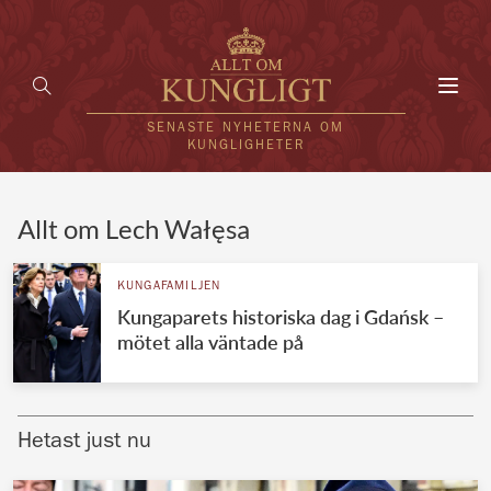
Toggl
navig
SENASTE NYHETERNA OM
KUNGLIGHETER
HEM
Allt om Lech Wałęsa
KUNGAFAMILJEN
KUNGAFAMILJEN
Kungaparets historiska dag i Gdańsk –
UTLÄNDSKT
mötet alla väntade på
KÄNDISAR
VÄRLDENS KUNGAHUS
Hetast just nu
Svenska kungahuset
REDAKTION
Brittiska kungahuset