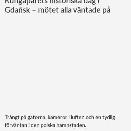
Kungaparets historiska dag i
Gdańsk – mötet alla väntade på
Norska kungahuset
Danska kungahuset
Spanska kungahuset
Nederländska kungahuset
Belgiska kungahuset
Jordanska kungahuset
Luxemburgska storhertighuset
Japanska kejsarhuset
Thailändska kungahuset
Marockanska kungahuset
Monacos furstehus
Trångt på gatorna, kameror i luften och en tydlig
förväntan i den polska hamnstaden.