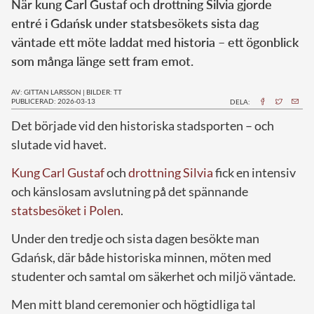
När kung Carl Gustaf och drottning Silvia gjorde
entré i Gdańsk under statsbesökets sista dag
väntade ett möte laddat med historia – ett ögonblick
som många länge sett fram emot.
AV: GITTAN LARSSON
|
BILDER: TT
PUBLICERAD: 2026-03-13
DELA:
Det började vid den historiska stadsporten – och
slutade vid havet.
Kung Carl Gustaf
och
drottning Silvia
fick en intensiv
och känslosam avslutning på det spännande
statsbesöket i Polen
.
Under den tredje och sista dagen besökte man
Gdańsk, där både historiska minnen, möten med
studenter och samtal om säkerhet och miljö väntade.
Men mitt bland ceremonier och högtidliga tal