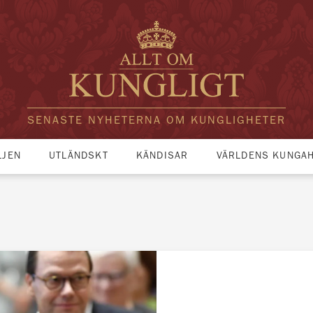
SENASTE NYHETERNA OM KUNGLIGHETER
LJEN
UTLÄNDSKT
KÄNDISAR
VÄRLDENS KUNGA