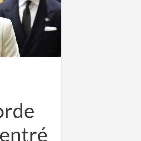
orde
 entré