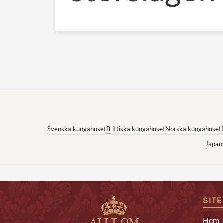
Svenska kungahuset
Brittiska kungahuset
Norska kungahuset
Japan
SIT
Hem