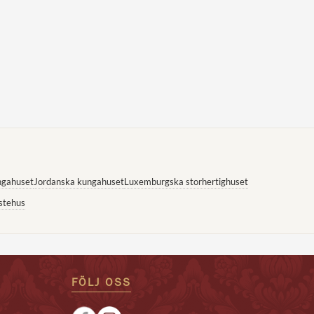
ngahuset
Jordanska kungahuset
Luxemburgska storhertighuset
stehus
FÖLJ OSS