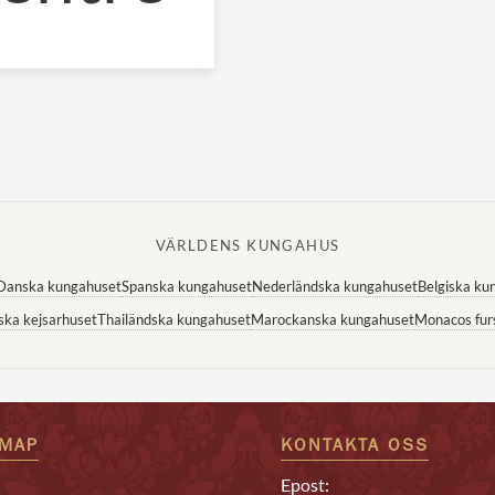
VÄRLDENS KUNGAHUS
Danska kungahuset
Spanska kungahuset
Nederländska kungahuset
Belgiska ku
ska kejsarhuset
Thailändska kungahuset
Marockanska kungahuset
Monacos fur
EMAP
KONTAKTA OSS
Epost: