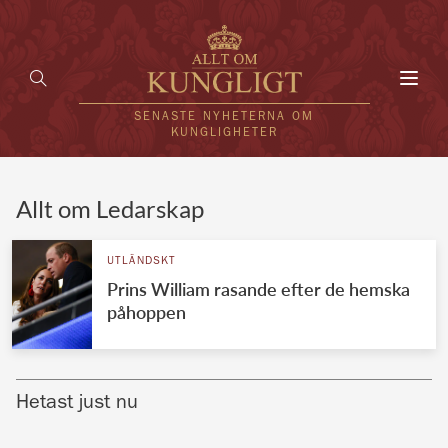
Toggl
navig
SENASTE NYHETERNA OM
KUNGLIGHETER
HEM
Allt om Ledarskap
KUNGAFAMILJEN
UTLÄNDSKT
Prins William rasande efter de hemska
UTLÄNDSKT
påhoppen
KÄNDISAR
VÄRLDENS KUNGAHUS
Hetast just nu
Svenska kungahuset
REDAKTION
Brittiska kungahuset