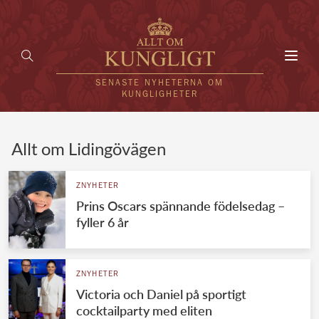
Toggl
navig
SENASTE NYHETERNA OM
KUNGLIGHETER
HEM
Allt om Lidingövägen
KUNGAFAMILJEN
ZNYHETER
Prins Oscars spännande födelsedag –
UTLÄNDSKT
fyller 6 år
KÄNDISAR
VÄRLDENS KUNGAHUS
ZNYHETER
Victoria och Daniel på sportigt
Svenska kungahuset
REDAKTION
cocktailparty med eliten
Brittiska kungahuset