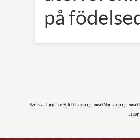
på födelse
Svenska kungahuset
Brittiska kungahuset
Norska kungahuset
Japan