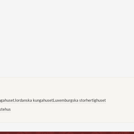
ngahuset
Jordanska kungahuset
Luxemburgska storhertighuset
stehus