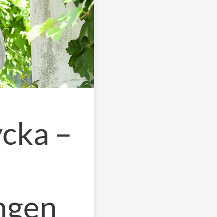
ycka –
ngen