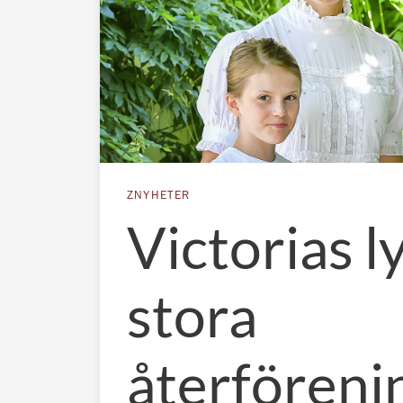
ZNYHETER
Victorias l
stora
återföreni