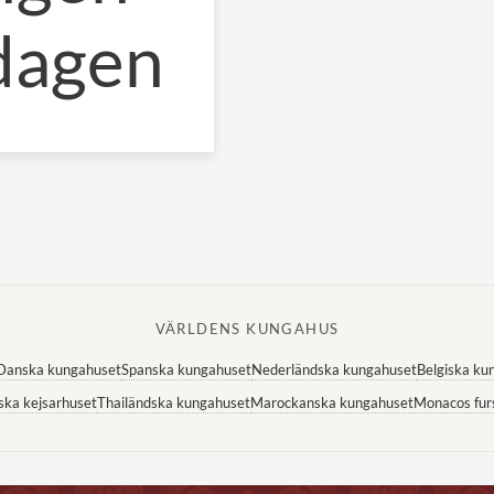
dagen
VÄRLDENS KUNGAHUS
Danska kungahuset
Spanska kungahuset
Nederländska kungahuset
Belgiska ku
ska kejsarhuset
Thailändska kungahuset
Marockanska kungahuset
Monacos fur