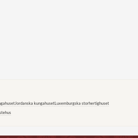
ngahuset
Jordanska kungahuset
Luxemburgska storhertighuset
stehus