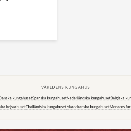
VÄRLDENS KUNGAHUS
Danska kungahuset
Spanska kungahuset
Nederländska kungahuset
Belgiska ku
ska kejsarhuset
Thailändska kungahuset
Marockanska kungahuset
Monacos fur