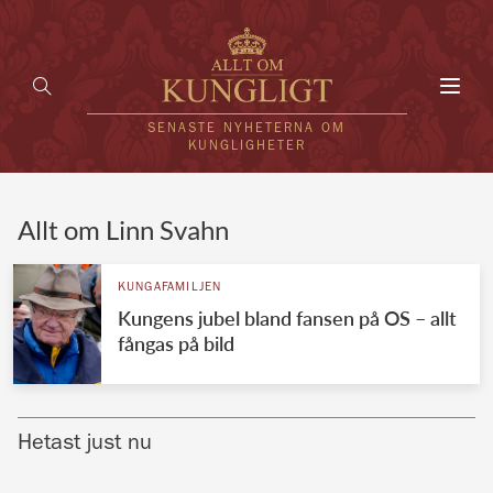
Toggl
navig
SENASTE NYHETERNA OM
KUNGLIGHETER
HEM
Allt om Linn Svahn
KUNGAFAMILJEN
KUNGAFAMILJEN
Kungens jubel bland fansen på OS – allt
UTLÄNDSKT
fångas på bild
KÄNDISAR
VÄRLDENS KUNGAHUS
Hetast just nu
Svenska kungahuset
REDAKTION
Brittiska kungahuset