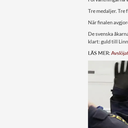
Tre medaljer. Tre 
När finalen avgjo
De svenska åkarna 
klart: guld till Li
LÄS MER:
Avslöjat