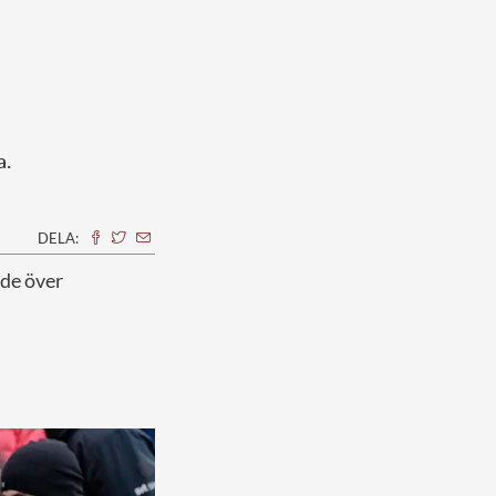
a.
DELA:
ade över