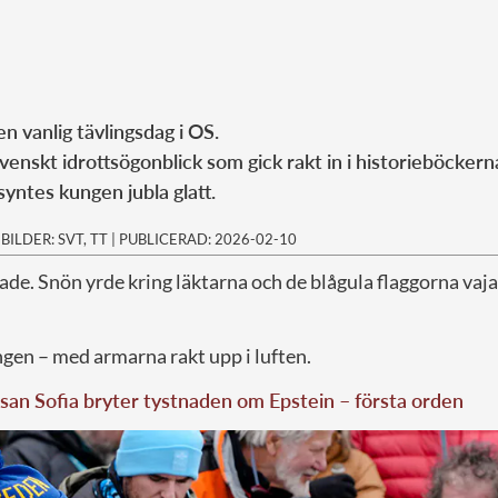
n vanlig tävlingsdag i OS.
svenskt idrottsögonblick som gick rakt in i historieböckern
syntes kungen jubla glatt.
|
BILDER: SVT, TT
|
PUBLICERAD: 2026-02-10
de. Snön yrde kring läktarna och de blågula flaggorna vaj
ungen – med armarna rakt upp i luften.
san Sofia bryter tystnaden om Epstein – första orden