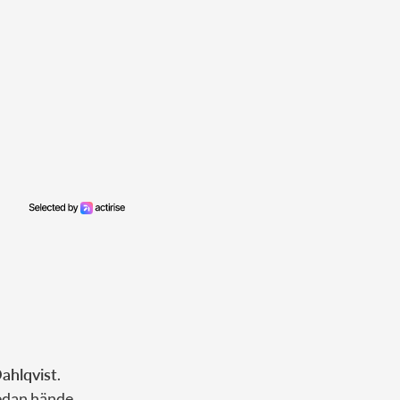
ahlqvist
.
edan hände.