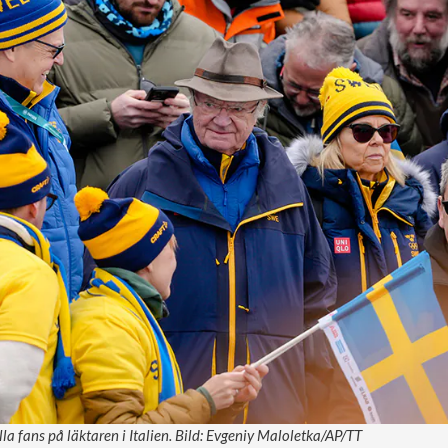
la fans på läktaren i Italien. Bild: Evgeniy Maloletka/AP/TT