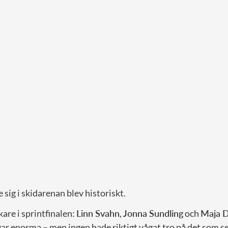
sig i skidarenan blev historiskt.
kare i sprintfinalen:
Linn Svahn
,
Jonna Sundling
och
Maja D
ar enorma – men ingen hade riktigt vågat tro på det som s