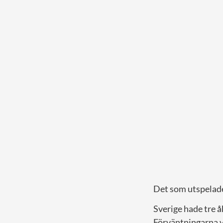
Det som utspelade 
Sverige hade tre å
Förväntningarna v