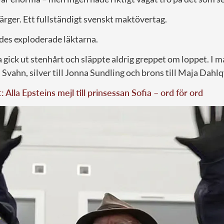
färger. Ett fullständigt svenskt maktövertag.
rdes exploderade läktarna.
gick ut stenhårt och släppte aldrig greppet om loppet. I må
nn Svahn, silver till Jonna Sundling och brons till Maja Dahlq
: Alla Epsteins mejl till prinsessan Sofia – ord för ord