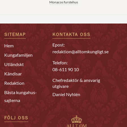
Monacos furstehus
SITEMAP
KONTAKTA OSS
Epost:
Hem
redaktion@alltomkungligt.se
Kungafamiljen
Telefon:
Utländskt
08-611 90 10
Kändisar
Chefredaktör & ansvarig
Redaktion
utgivare
Bästa kungahus-
Daniel Nyhlén
sajterna
FÖLJ OSS