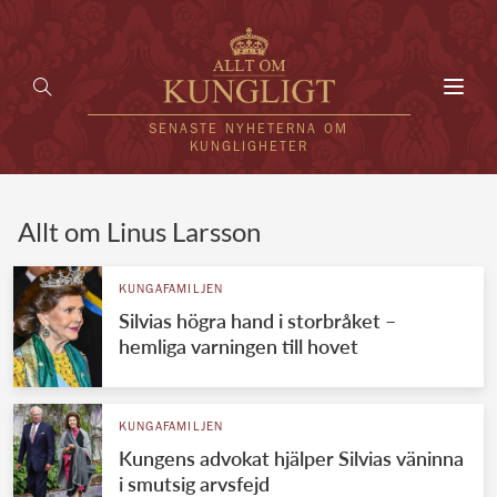
Toggl
navig
SENASTE NYHETERNA OM
KUNGLIGHETER
HEM
Allt om Linus Larsson
KUNGAFAMILJEN
KUNGAFAMILJEN
Silvias högra hand i storbråket –
UTLÄNDSKT
hemliga varningen till hovet
KÄNDISAR
VÄRLDENS KUNGAHUS
KUNGAFAMILJEN
Kungens advokat hjälper Silvias väninna
Svenska kungahuset
REDAKTION
i smutsig arvsfejd
Brittiska kungahuset