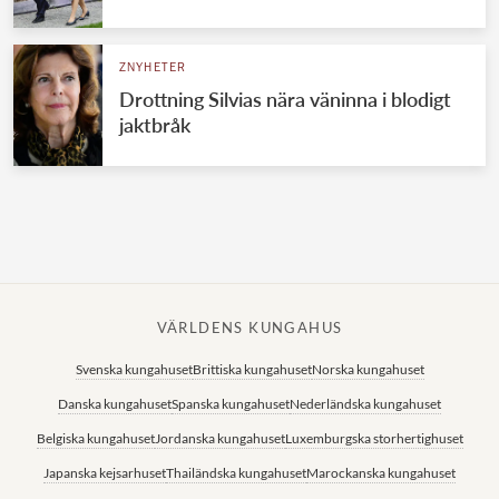
Norska kungahuset
ZNYHETER
Danska kungahuset
Drottning Silvias nära väninna i blodigt
Spanska kungahuset
jaktbråk
Nederländska kungahuset
Belgiska kungahuset
Jordanska kungahuset
Luxemburgska storhertighuset
Japanska kejsarhuset
VÄRLDENS KUNGAHUS
Thailändska kungahuset
Svenska kungahuset
Brittiska kungahuset
Norska kungahuset
Marockanska kungahuset
Danska kungahuset
Spanska kungahuset
Nederländska kungahuset
Monacos furstehus
Belgiska kungahuset
Jordanska kungahuset
Luxemburgska storhertighuset
Japanska kejsarhuset
Thailändska kungahuset
Marockanska kungahuset