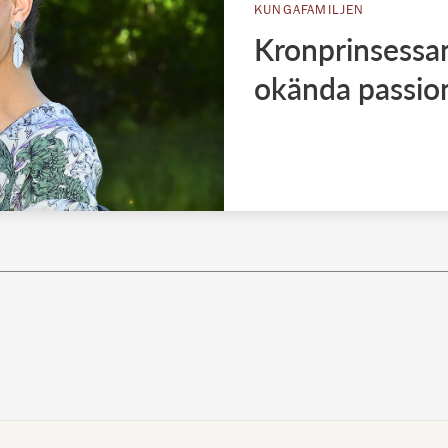
KUNGAFAMILJEN
Kronprinsessan 
okända passio