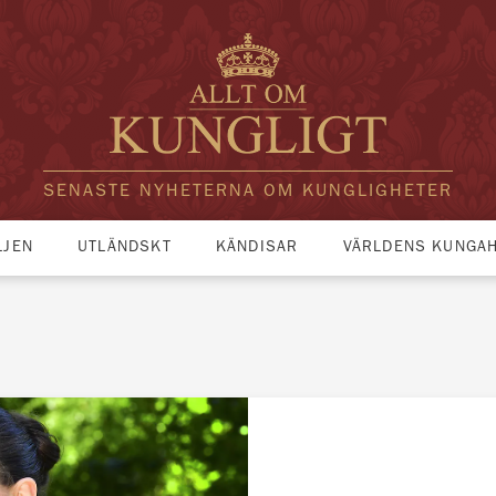
SENASTE NYHETERNA OM KUNGLIGHETER
LJEN
UTLÄNDSKT
KÄNDISAR
VÄRLDENS KUNGA