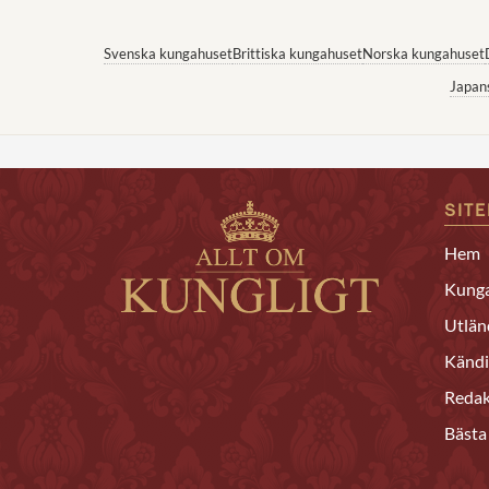
Svenska kungahuset
Brittiska kungahuset
Norska kungahuset
Japan
SIT
Hem
Kunga
Utlän
Kändi
Redak
Bästa