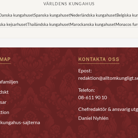
VÄRLDENS KUNGAHUS
Danska kungahuset
Spanska kungahuset
Nederländska kungahuset
Belgiska ku
ska kejsarhuset
Thailändska kungahuset
Marockanska kungahuset
Monacos fur
EMAP
KONTAKTA OSS
Epost:
redaktion@alltomkungligt.s
familjen
Telefon:
dskt
08-611 90 10
sar
Chefredaktör & ansvarig utg
tion
Daniel Nyhlén
 kungahus-sajterna