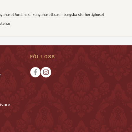
ngahuset
Jordanska kungahuset
Luxemburgska storhertighuset
stehus
FÖLJ OSS
e
ivare