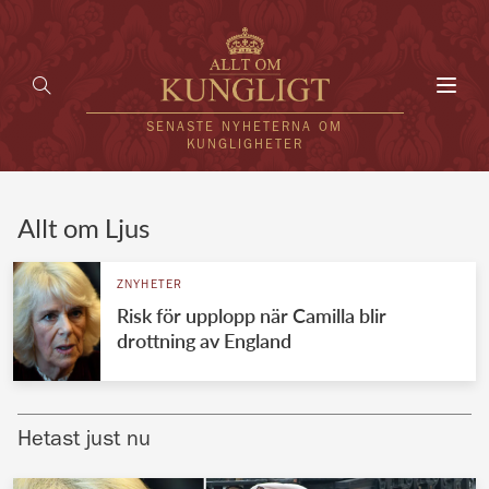
Toggl
navig
SENASTE NYHETERNA OM
KUNGLIGHETER
HEM
Allt om Ljus
KUNGAFAMILJEN
ZNYHETER
Risk för upplopp när Camilla blir
UTLÄNDSKT
drottning av England
KÄNDISAR
VÄRLDENS KUNGAHUS
Hetast just nu
Svenska kungahuset
REDAKTION
Brittiska kungahuset