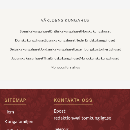
VÄRLDENS KUNGAHUS
Svenska kungahuset
Brittiska kungahuset
Norska kungahuset
Danska kungahuset
Spanska kungahuset
Nederländska kungahuset
Belgiska kungahuset
Jordanska kungahuset
Luxemburgska storhertighuset
Japanska kejsarhuset
Thailändska kungahuset
Marockanska kungahuset
Monacos furstehus
SITEMAP
KONTAKTA OSS
Epost:
Hem
redaktion@alltomkungligt.se
Kungafamiljen
Telefon: