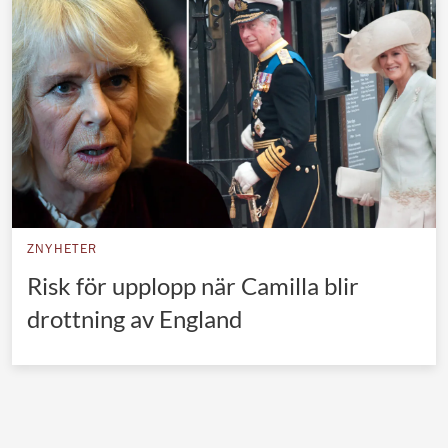
Norska kungahuset
Danska kungahuset
Spanska kungahuset
Nederländska kungahuset
Belgiska kungahuset
Jordanska kungahuset
Luxemburgska storhertighuset
ZNYHETER
Japanska kejsarhuset
Risk för upplopp när Camilla blir
drottning av England
Thailändska kungahuset
Marockanska kungahuset
Monacos furstehus