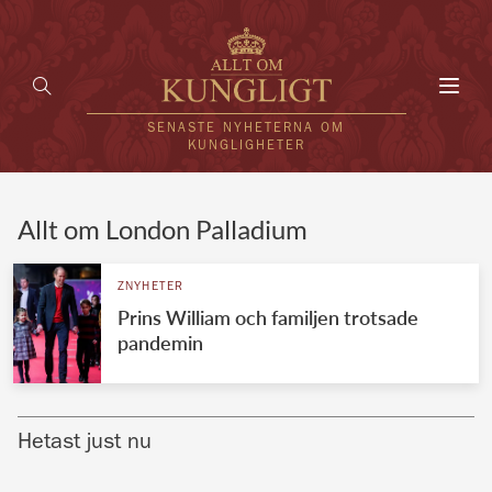
Toggl
navig
SENASTE NYHETERNA OM
KUNGLIGHETER
HEM
Allt om London Palladium
KUNGAFAMILJEN
ZNYHETER
Prins William och familjen trotsade
UTLÄNDSKT
pandemin
KÄNDISAR
VÄRLDENS KUNGAHUS
Hetast just nu
Svenska kungahuset
REDAKTION
Brittiska kungahuset