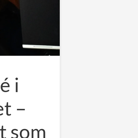
é i
t –
t som