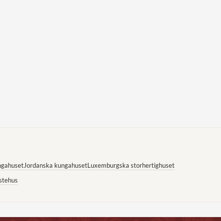
ngahuset
Jordanska kungahuset
Luxemburgska storhertighuset
stehus