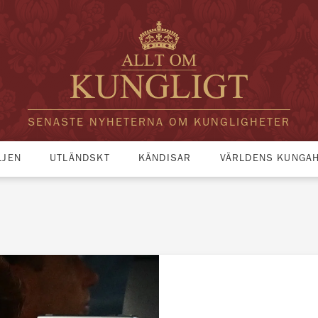
SENASTE NYHETERNA OM KUNGLIGHETER
LJEN
UTLÄNDSKT
KÄNDISAR
VÄRLDENS KUNGA