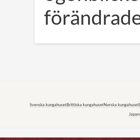
förändrade 
Svenska kungahuset
Brittiska kungahuset
Norska kungahuset
Japan