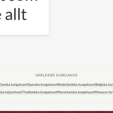
allt
VÄRLDENS KUNGAHUS
Danska kungahuset
Spanska kungahuset
Nederländska kungahuset
Belgiska ku
ska kejsarhuset
Thailändska kungahuset
Marockanska kungahuset
Monacos fur