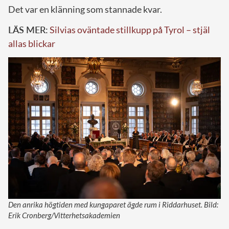
Det var en klänning som stannade kvar.
LÄS MER:
Silvias oväntade stillkupp på Tyrol – stjäl
allas blickar
Den anrika högtiden med kungaparet ägde rum i Riddarhuset. Bild:
Erik Cronberg/Vitterhetsakademien