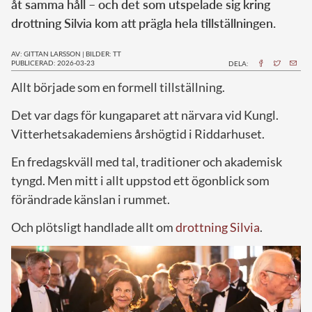
åt samma håll – och det som utspelade sig kring
drottning Silvia kom att prägla hela tillställningen.
AV: GITTAN LARSSON
|
BILDER: TT
PUBLICERAD: 2026-03-23
DELA:
Allt började som en formell tillställning.
Det var dags för kungaparet att närvara vid Kungl.
Vitterhets­akademiens årshögtid i Riddarhuset.
En fredagskväll med tal, traditioner och akademisk
tyngd. Men mitt i allt uppstod ett ögonblick som
förändrade känslan i rummet.
Och plötsligt handlade allt om
drottning Silvia
.