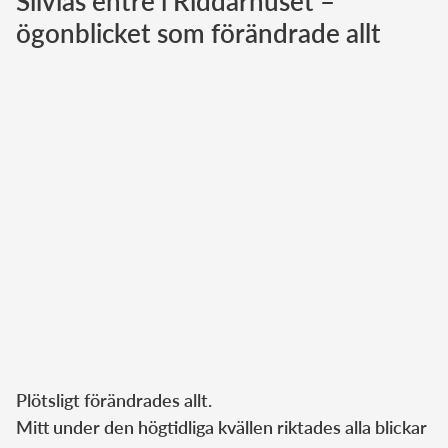
Silvias entré i Riddarhuset –
ögonblicket som förändrade allt
Norska kungahuset
Danska kungahuset
Spanska kungahuset
Nederländska kungahuset
Belgiska kungahuset
Jordanska kungahuset
Luxemburgska storhertighuset
Japanska kejsarhuset
Thailändska kungahuset
Marockanska kungahuset
Monacos furstehus
Plötsligt förändrades allt.
Mitt under den högtidliga kvällen riktades alla blickar