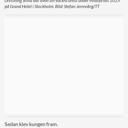
Drottning Silvia bar även sin vackra dress under Polarpriset 2025
på Grand Hotel i Stockholm. Bild: Stefan Jerrevång/TT
Sedan klev kungen fram.