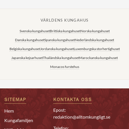
VÄRLDENS KUNGAHUS
Svenska kungahuset
Brittiska kungahuset
Norska kungahuset
Danska kungahuset
Spanska kungahuset
Nederländska kungahuset
Belgiska kungahuset
Jordanska kungahuset
Luxemburgska storhertighuset
Japanska kejsarhuset
Thailändska kungahuset
Marockanska kungahuset
Monacos furstehus
SITEMAP
KONTAKTA OSS
Epost:
Hem
redaktion@alltomkungligt.se
Kungafamiljen
Telefon: