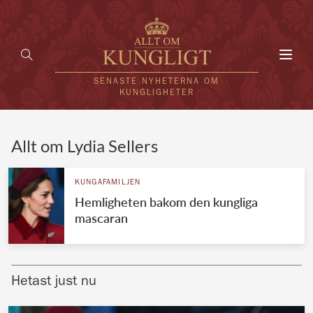
Toggl
navig
SENASTE NYHETERNA OM
KUNGLIGHETER
HEM
Allt om Lydia Sellers
KUNGAFAMILJEN
KUNGAFAMILJEN
Hemligheten bakom den kungliga
UTLÄNDSKT
mascaran
KÄNDISAR
VÄRLDENS KUNGAHUS
Hetast just nu
Svenska kungahuset
REDAKTION
Brittiska kungahuset