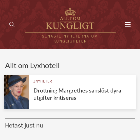
Toggl
navig
SENASTE NYHETERNA OM
KUNGLIGHETER
HEM
Allt om Lyxhotell
KUNGAFAMILJEN
ZNYHETER
Drottning Margrethes sanslöst dyra
UTLÄNDSKT
utgifter kritiseras
KÄNDISAR
VÄRLDENS KUNGAHUS
Hetast just nu
Svenska kungahuset
REDAKTION
Brittiska kungahuset