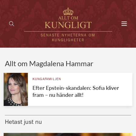
Toggl
navig
SENASTE NYHETERNA OM
KUNGLIGHETER
HEM
Allt om Magdalena Hammar
KUNGAFAMILJEN
KUNGAFAMILJEN
Efter Epstein-skandalen: Sofia kliver
UTLÄNDSKT
fram – nu händer allt!
KÄNDISAR
VÄRLDENS KUNGAHUS
Hetast just nu
Svenska kungahuset
REDAKTION
Brittiska kungahuset