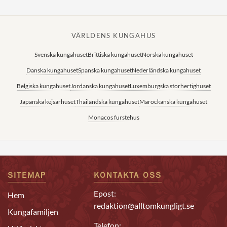
VÄRLDENS KUNGAHUS
Svenska kungahuset
Brittiska kungahuset
Norska kungahuset
Danska kungahuset
Spanska kungahuset
Nederländska kungahuset
Belgiska kungahuset
Jordanska kungahuset
Luxemburgska storhertighuset
Japanska kejsarhuset
Thailändska kungahuset
Marockanska kungahuset
Monacos furstehus
SITEMAP
KONTAKTA OSS
Epost:
Hem
redaktion@alltomkungligt.se
Kungafamiljen
Telefon: