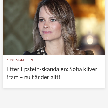
Norska kungahuset
Danska kungahuset
Spanska kungahuset
Nederländska kungahuset
Belgiska kungahuset
Jordanska kungahuset
Luxemburgska storhertighuset
KUNGAFAMILJEN
Japanska kejsarhuset
Efter Epstein-skandalen: Sofia kliver
fram – nu händer allt!
Thailändska kungahuset
Marockanska kungahuset
Monacos furstehus