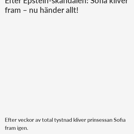
Efter Epstein-skandalen: Sofia kliver
fram – nu händer allt!
Norska kungahuset
Danska kungahuset
Spanska kungahuset
Nederländska kungahuset
Belgiska kungahuset
Jordanska kungahuset
Luxemburgska storhertighuset
Japanska kejsarhuset
Thailändska kungahuset
Marockanska kungahuset
Monacos furstehus
Efter veckor av total tystnad kliver prinsessan Sofia
fram igen.