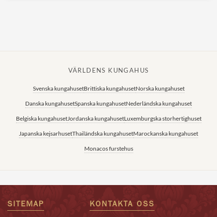
VÄRLDENS KUNGAHUS
Svenska kungahuset
Brittiska kungahuset
Norska kungahuset
Danska kungahuset
Spanska kungahuset
Nederländska kungahuset
Belgiska kungahuset
Jordanska kungahuset
Luxemburgska storhertighuset
Japanska kejsarhuset
Thailändska kungahuset
Marockanska kungahuset
Monacos furstehus
SITEMAP
KONTAKTA OSS