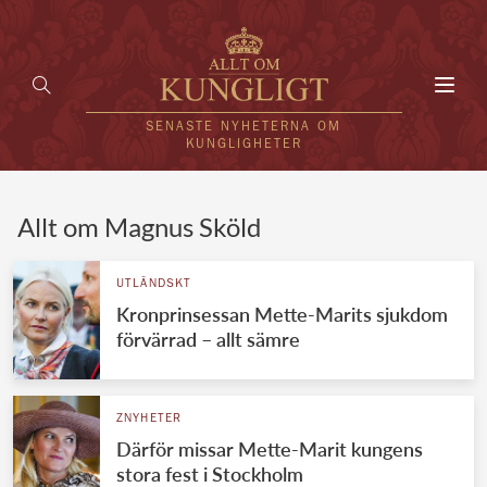
Toggl
navig
SENASTE NYHETERNA OM
KUNGLIGHETER
HEM
Allt om Magnus Sköld
KUNGAFAMILJEN
UTLÄNDSKT
Kronprinsessan Mette-Marits sjukdom
UTLÄNDSKT
förvärrad – allt sämre
KÄNDISAR
VÄRLDENS KUNGAHUS
ZNYHETER
Därför missar Mette-Marit kungens
Svenska kungahuset
REDAKTION
stora fest i Stockholm
Brittiska kungahuset