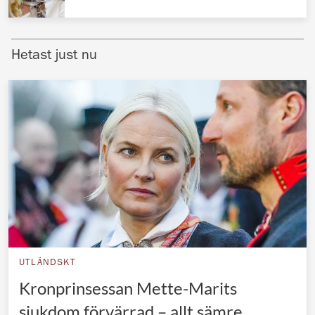
Norska kungahuset
Danska kungahuset
Hetast just nu
Spanska kungahuset
Nederländska kungahuset
Belgiska kungahuset
Jordanska kungahuset
Luxemburgska storhertighuset
Japanska kejsarhuset
Thailändska kungahuset
Marockanska kungahuset
UTLÄNDSKT
Monacos furstehus
Kronprinsessan Mette-Marits
sjukdom förvärrad – allt sämre