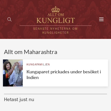
Toggl
navig
SENASTE NYHETERNA OM
KUNGLIGHETER
HEM
Allt om Maharashtra
KUNGAFAMILJEN
KUNGAFAMILJEN
Kungaparet prickades under besöket i
UTLÄNDSKT
Indien
KÄNDISAR
VÄRLDENS KUNGAHUS
Hetast just nu
Svenska kungahuset
REDAKTION
Brittiska kungahuset