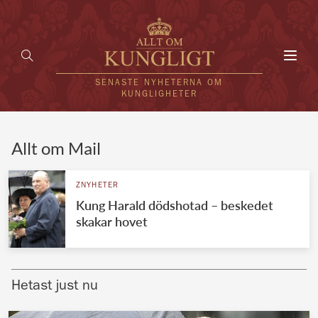
Toggl
navig
SENASTE NYHETERNA OM
KUNGLIGHETER
HEM
Allt om Mail
KUNGAFAMILJEN
ZNYHETER
Kung Harald dödshotad – beskedet
UTLÄNDSKT
skakar hovet
KÄNDISAR
VÄRLDENS KUNGAHUS
Hetast just nu
Svenska kungahuset
REDAKTION
Brittiska kungahuset