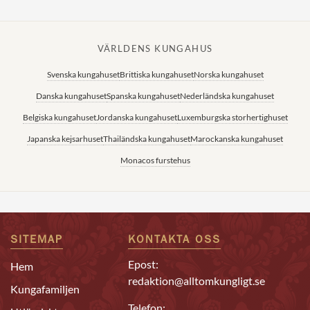
VÄRLDENS KUNGAHUS
Svenska kungahuset
Brittiska kungahuset
Norska kungahuset
Danska kungahuset
Spanska kungahuset
Nederländska kungahuset
Belgiska kungahuset
Jordanska kungahuset
Luxemburgska storhertighuset
Japanska kejsarhuset
Thailändska kungahuset
Marockanska kungahuset
Monacos furstehus
SITEMAP
KONTAKTA OSS
Epost:
Hem
redaktion@alltomkungligt.se
Kungafamiljen
Telefon: