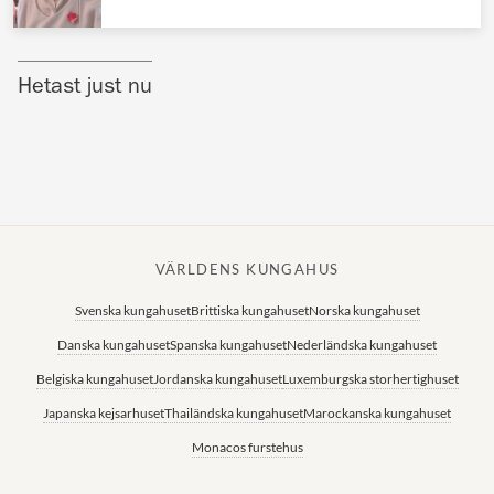
Norska kungahuset
Danska kungahuset
Hetast just nu
Spanska kungahuset
Nederländska kungahuset
Belgiska kungahuset
Jordanska kungahuset
Luxemburgska storhertighuset
VÄRLDENS KUNGAHUS
Japanska kejsarhuset
Svenska kungahuset
Brittiska kungahuset
Norska kungahuset
Danska kungahuset
Spanska kungahuset
Nederländska kungahuset
Thailändska kungahuset
Belgiska kungahuset
Jordanska kungahuset
Luxemburgska storhertighuset
Marockanska kungahuset
Japanska kejsarhuset
Thailändska kungahuset
Marockanska kungahuset
Monacos furstehus
Monacos furstehus