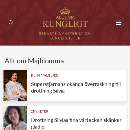
Toggl
navig
SENASTE NYHETERNA OM
KUNGLIGHETER
HEM
Allt om Majblomma
KUNGAFAMILJEN
KUNGAFAMILJEN
Superstjärnans okända överraskning till
UTLÄNDSKT
drottning Silvia
KÄNDISAR
VÄRLDENS KUNGAHUS
ZNYHETER
Drottning Silvias fina vårtecken skänker
Svenska kungahuset
REDAKTION
glädje
Brittiska kungahuset