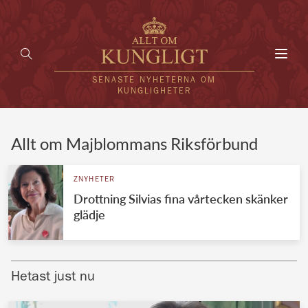
Toggl
navig
SENASTE NYHETERNA OM
KUNGLIGHETER
HEM
Allt om Majblommans Riksförbund
KUNGAFAMILJEN
ZNYHETER
Drottning Silvias fina vårtecken skänker
UTLÄNDSKT
glädje
KÄNDISAR
VÄRLDENS KUNGAHUS
Hetast just nu
Svenska kungahuset
REDAKTION
Brittiska kungahuset