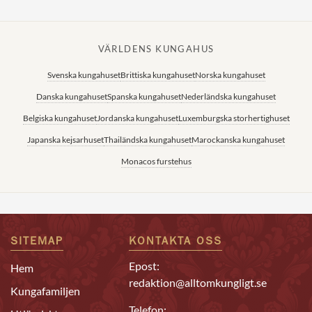
VÄRLDENS KUNGAHUS
Svenska kungahuset
Brittiska kungahuset
Norska kungahuset
Danska kungahuset
Spanska kungahuset
Nederländska kungahuset
Belgiska kungahuset
Jordanska kungahuset
Luxemburgska storhertighuset
Japanska kejsarhuset
Thailändska kungahuset
Marockanska kungahuset
Monacos furstehus
SITEMAP
KONTAKTA OSS
Epost:
Hem
redaktion@alltomkungligt.se
Kungafamiljen
Telefon: