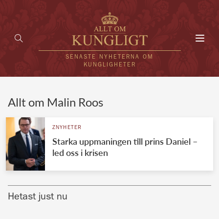
Toggl
navig
SENASTE NYHETERNA OM
KUNGLIGHETER
HEM
Allt om Malin Roos
KUNGAFAMILJEN
ZNYHETER
Starka uppmaningen till prins Daniel –
UTLÄNDSKT
led oss i krisen
KÄNDISAR
VÄRLDENS KUNGAHUS
Hetast just nu
Svenska kungahuset
REDAKTION
Brittiska kungahuset