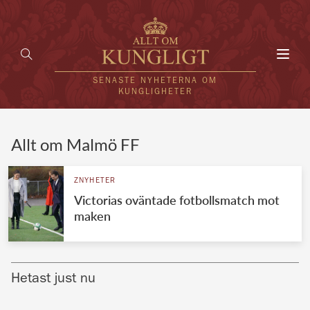
Toggl
navig
SENASTE NYHETERNA OM
KUNGLIGHETER
HEM
Allt om Malmö FF
KUNGAFAMILJEN
ZNYHETER
Victorias oväntade fotbollsmatch mot
UTLÄNDSKT
maken
KÄNDISAR
VÄRLDENS KUNGAHUS
Hetast just nu
Svenska kungahuset
REDAKTION
Brittiska kungahuset