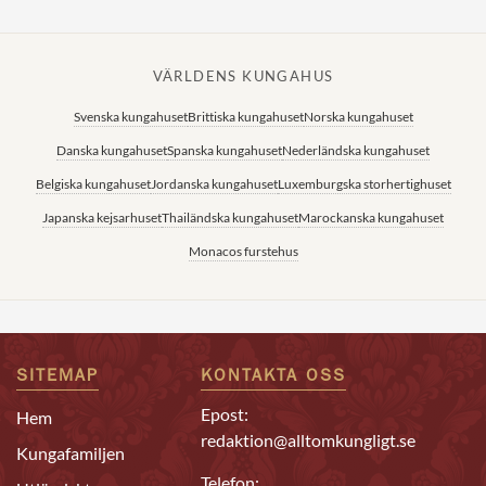
VÄRLDENS KUNGAHUS
Svenska kungahuset
Brittiska kungahuset
Norska kungahuset
Danska kungahuset
Spanska kungahuset
Nederländska kungahuset
Belgiska kungahuset
Jordanska kungahuset
Luxemburgska storhertighuset
Japanska kejsarhuset
Thailändska kungahuset
Marockanska kungahuset
Monacos furstehus
SITEMAP
KONTAKTA OSS
Epost:
Hem
redaktion@alltomkungligt.se
Kungafamiljen
Telefon: