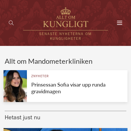
Toggl
navig
SENASTE NYHETERNA OM
KUNGLIGHETER
HEM
Allt om Mandometerkliniken
KUNGAFAMILJEN
ZNYHETER
Prinsessan Sofia visar upp runda
UTLÄNDSKT
gravidmagen
KÄNDISAR
VÄRLDENS KUNGAHUS
Hetast just nu
Svenska kungahuset
REDAKTION
Brittiska kungahuset