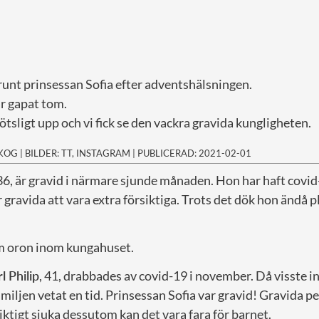
 runt prinsessan Sofia efter adventshälsningen.
r gapat tom.
tsligt upp och vi fick se den vackra gravida kungligheten.
SKOG
|
BILDER: TT, INSTAGRAM
|
PUBLICERAD: 2021-02-01
 36, är gravid i närmare sjunde månaden. Hon har haft covid
 gravida att vara extra försiktiga. Trots det dök hon ändå p
kom oron inom kungahuset.
l Philip
, 41, drabbades av covid-19 i november. Då visste i
miljen vetat en tid. Prinsessan Sofia var gravid! Gravida p
 riktigt sjuka dessutom kan det vara fara för barnet.