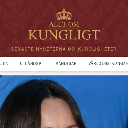
SENASTE NYHETERNA OM KUNGLIGHETER
LJEN
UTLÄNDSKT
KÄNDISAR
VÄRLDENS KUNGA