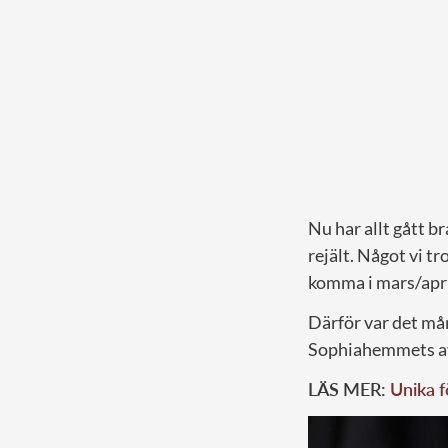
Nu har allt gått b
rejält. Något vi t
komma i mars/apri
Därför var det mån
Sophiahemmets av
LÄS MER:
Unika f