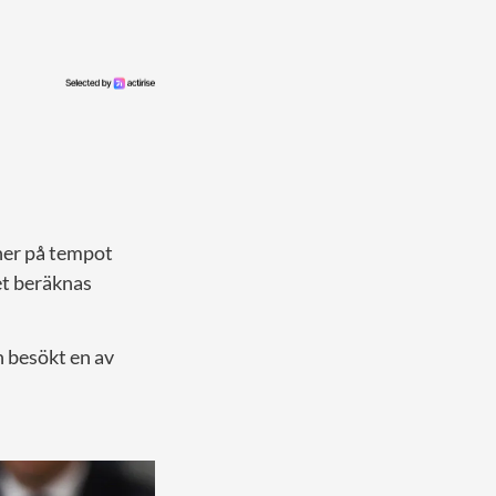
 ner på tempot
et beräknas
n besökt en av