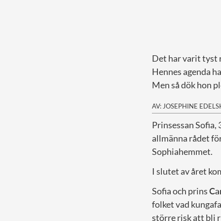
Det har varit tyst
Hennes agenda ha
Men så dök hon plö
AV: JOSEPHINE EDEL
P
rinsessan Sofia,
allmänna rådet för
Sophiahemmet.
I slutet av året 
Sofia och prins
Car
folket vad kungafa
större risk att bli