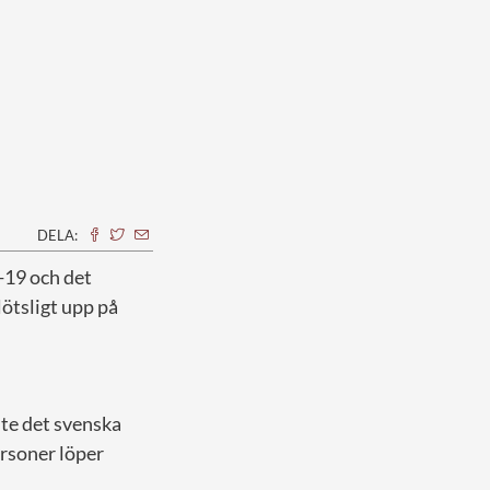
DELA:
-19 och det
lötsligt upp på
nte det svenska
ersoner löper