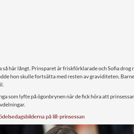
ra så här långt. Prinsparet är friskförklarade och Sofia drog
rodde hon skulle fortsätta med resten av graviditeten. Barn
l.
ga som lyfte på ögonbrynen när de fick höra att prinsessa
delningar.
ödelsedagsbilderna på lill-prinsessan