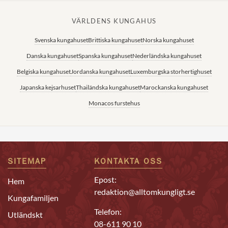
VÄRLDENS KUNGAHUS
Svenska kungahuset
Brittiska kungahuset
Norska kungahuset
Danska kungahuset
Spanska kungahuset
Nederländska kungahuset
Belgiska kungahuset
Jordanska kungahuset
Luxemburgska storhertighuset
Japanska kejsarhuset
Thailändska kungahuset
Marockanska kungahuset
Monacos furstehus
SITEMAP
KONTAKTA OSS
Epost:
Hem
redaktion@alltomkungligt.se
Kungafamiljen
Telefon:
Utländskt
08-611 90 10