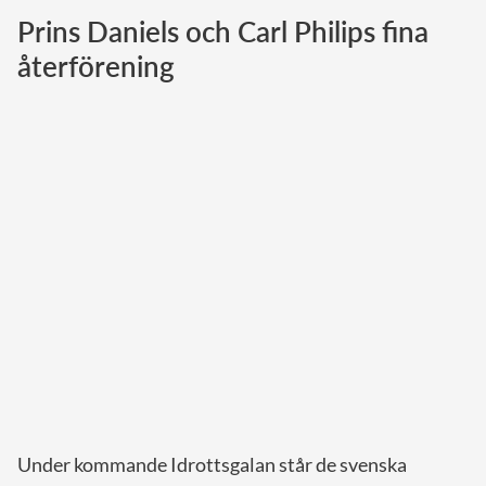
Prins Daniels och Carl Philips fina
Norska kungahuset
återförening
Danska kungahuset
Spanska kungahuset
Nederländska kungahuset
Belgiska kungahuset
Jordanska kungahuset
Luxemburgska storhertighuset
Japanska kejsarhuset
Thailändska kungahuset
Marockanska kungahuset
Monacos furstehus
Under kommande Idrottsgalan står de svenska