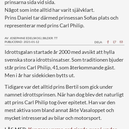
prinsarna sida vid sida.
Något som inte alltid har varit självklart.
Prins Daniel tar därmed prinsessan Sofias plats och
representerar med prins Carl Philip.
AV: JOSEPHINE EDELSKOG
|
BILDER: TT
PUBLICERAD: 2021-01-12
DELA:
I
drottsgalan startade år 2000 med avsikt att hylla
svenska stora idrottsinsatser. Som traditionen bjuder
står prins Carl Philip, 41,som återkommande gäst.
Men i år har sidekicken bytts ut.
Tidigare var det alltid prins Bertil som gick under
namnet idrottsprinsen. När han dog blev det naturligt
att prins Carl Philip tog över epitetet. Han var den
mest aktiva som bland annat åkte Vasaloppet och
mycket intresserad av bilar och motorsport.