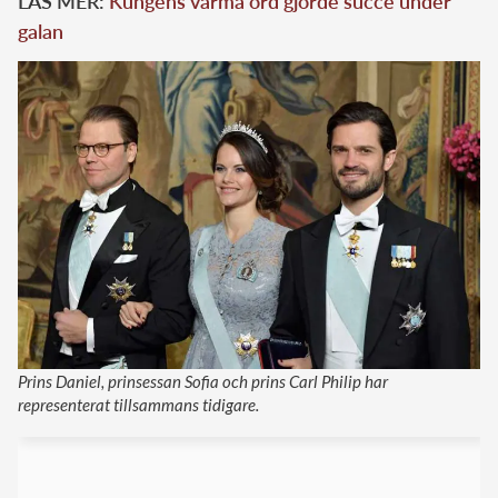
LÄS MER:
Kungens varma ord gjorde succé under
galan
Prins Daniel, prinsessan Sofia och prins Carl Philip har
representerat tillsammans tidigare.