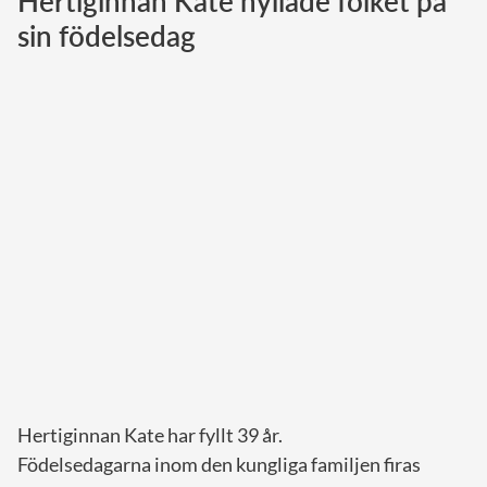
Hertiginnan Kate hyllade folket på
sin födelsedag
Norska kungahuset
Danska kungahuset
Spanska kungahuset
Nederländska kungahuset
Belgiska kungahuset
Jordanska kungahuset
Luxemburgska storhertighuset
Japanska kejsarhuset
Thailändska kungahuset
Marockanska kungahuset
Monacos furstehus
Hertiginnan Kate har fyllt 39 år.
Födelsedagarna inom den kungliga familjen firas