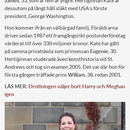
James
, 33, som är fem år yngre. Hertiginnan Kate är
dessutom på långt håll släkt med USA:s förste
president, George Washington.
Hon kommer ifrån en välbärgad familj. Föräldrarna
driver sedan 1987 ett framgångsrikt postorderföretag
värderat till över 330 miljoner kronor. Kate har gått
på samma privatskola som prinsessan
Eugenie
, 30.
Hertiginnan studerade även konsthistoria vid St.
Andrews och tog sin examen 2005. Det var där hon för
första gången träffade prins
William
, 38, redan 2001.
LÄS MER:
Drottningen väljer bort Harry och Meghan
igen