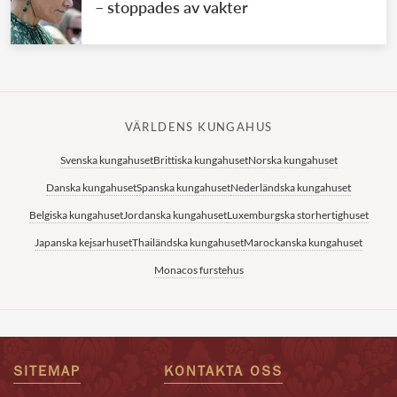
– stoppades av vakter
VÄRLDENS KUNGAHUS
Svenska kungahuset
Brittiska kungahuset
Norska kungahuset
Danska kungahuset
Spanska kungahuset
Nederländska kungahuset
Belgiska kungahuset
Jordanska kungahuset
Luxemburgska storhertighuset
Japanska kejsarhuset
Thailändska kungahuset
Marockanska kungahuset
Monacos furstehus
SITEMAP
KONTAKTA OSS