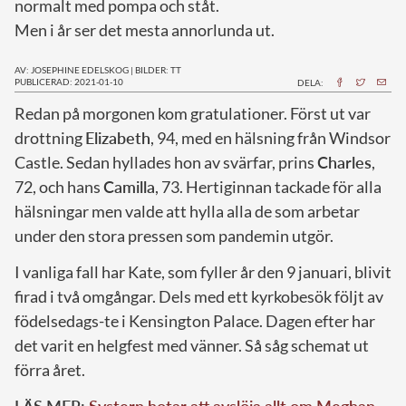
normalt med pompa och ståt.
Men i år ser det mesta annorlunda ut.
AV: JOSEPHINE EDELSKOG
|
BILDER: TT
PUBLICERAD: 2021-01-10
DELA:
R
edan på morgonen kom gratulationer. Först ut var
drottning
Elizabeth
, 94, med en hälsning från Windsor
Castle. Sedan hyllades hon av svärfar, prins
Charles
,
72, och hans
Camilla
, 73. Hertiginnan tackade för alla
hälsningar men valde att hylla alla de som arbetar
under den stora pressen som pandemin utgör.
I vanliga fall har Kate, som fyller år den 9 januari, blivit
firad i två omgångar. Dels med ett kyrkobesök följt av
födelsedags-te i Kensington Palace. Dagen efter har
det varit en helgfest med vänner. Så såg schemat ut
förra året.
LÄS MER:
Systern hotar att avslöja allt om Meghan