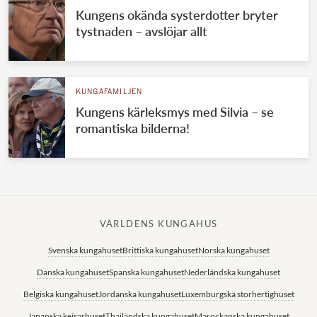
Kungens okända systerdotter bryter
tystnaden – avslöjar allt
KUNGAFAMILJEN
Kungens kärleksmys med Silvia – se
romantiska bilderna!
VÄRLDENS KUNGAHUS
Svenska kungahuset
Brittiska kungahuset
Norska kungahuset
Danska kungahuset
Spanska kungahuset
Nederländska kungahuset
Belgiska kungahuset
Jordanska kungahuset
Luxemburgska storhertighuset
Japanska kejsarhuset
Thailändska kungahuset
Marockanska kungahuset