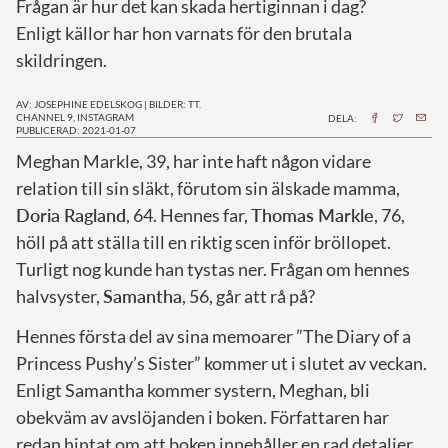
Frågan är hur det kan skada hertiginnan i dag?
Enligt källor har hon varnats för den brutala
skildringen.
AV: JOSEPHINE EDELSKOG
|
BILDER: TT.
CHANNEL 9, INSTAGRAM
DELA:
PUBLICERAD: 2021-01-07
M
eghan Markle, 39, har inte haft någon vidare
relation till sin släkt, förutom sin älskade mamma,
Doria Ragland
, 64. Hennes far,
Thomas Markle
, 76,
höll på att ställa till en riktig scen inför bröllopet.
Turligt nog kunde han tystas ner. Frågan om hennes
halvsyster,
Samantha
, 56, går att rå på?
Hennes första del av sina memoarer ”The Diary of a
Princess Pushy’s Sister” kommer ut i slutet av veckan.
Enligt Samantha kommer systern, Meghan, bli
obekväm av avslöjanden i boken. Författaren har
redan hintat om att boken innehåller en rad detaljer