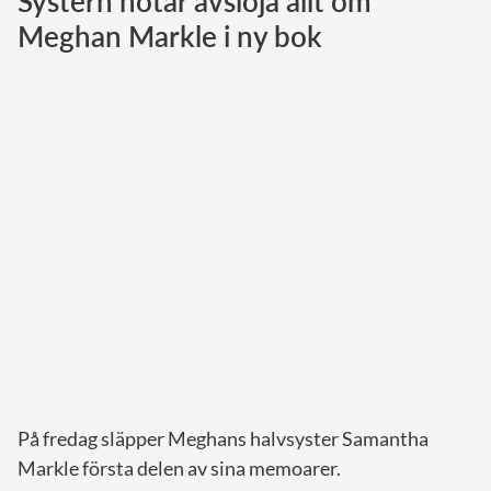
Systern hotar avslöja allt om
Meghan Markle i ny bok
Norska kungahuset
Danska kungahuset
Spanska kungahuset
Nederländska kungahuset
Belgiska kungahuset
Jordanska kungahuset
Luxemburgska storhertighuset
Japanska kejsarhuset
Thailändska kungahuset
Marockanska kungahuset
Monacos furstehus
På fredag släpper Meghans halvsyster Samantha
Markle första delen av sina memoarer.