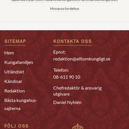
Monacos furstehus
SITEMAP
KONTAKTA OSS
Epost:
Hem
redaktion@alltomkungligt.se
Kungafamiljen
Telefon:
Utländskt
08-611 90 10
Kändisar
Chefredaktör & ansvarig
Redaktion
utgivare
Bästa kungahus-
Daniel Nyhlén
sajterna
FÖLJ OSS