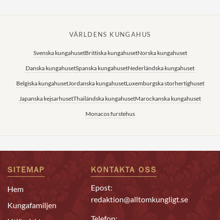
VÄRLDENS KUNGAHUS
Svenska kungahuset
Brittiska kungahuset
Norska kungahuset
Danska kungahuset
Spanska kungahuset
Nederländska kungahuset
Belgiska kungahuset
Jordanska kungahuset
Luxemburgska storhertighuset
Japanska kejsarhuset
Thailändska kungahuset
Marockanska kungahuset
Monacos furstehus
SITEMAP
KONTAKTA OSS
Epost:
Hem
redaktion@alltomkungligt.se
Kungafamiljen
Telefon: