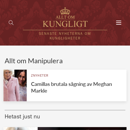
Toggl
navig
SENASTE NYHETERNA OM
KUNGLIGHETER
HEM
Allt om Manipulera
KUNGAFAMILJEN
ZNYHETER
Camillas brutala sågning av Meghan
UTLÄNDSKT
Markle
KÄNDISAR
VÄRLDENS KUNGAHUS
Hetast just nu
Svenska kungahuset
REDAKTION
Brittiska kungahuset