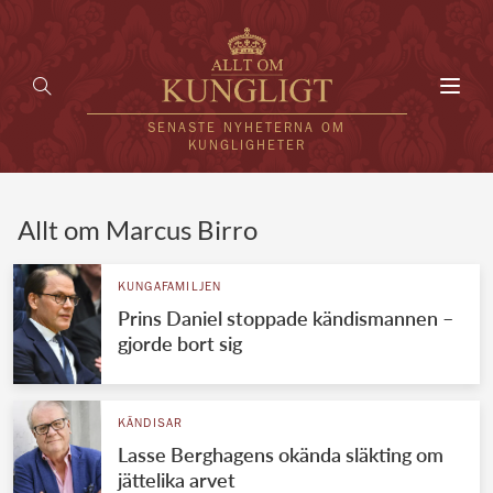
Toggl
navig
SENASTE NYHETERNA OM
KUNGLIGHETER
HEM
Allt om Marcus Birro
KUNGAFAMILJEN
KUNGAFAMILJEN
Prins Daniel stoppade kändismannen –
UTLÄNDSKT
gjorde bort sig
KÄNDISAR
VÄRLDENS KUNGAHUS
KÄNDISAR
Lasse Berghagens okända släkting om
Svenska kungahuset
REDAKTION
jättelika arvet
Brittiska kungahuset