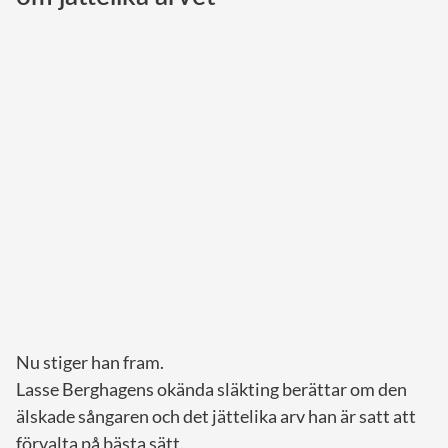
Norska kungahuset
Danska kungahuset
Spanska kungahuset
Nederländska kungahuset
Belgiska kungahuset
Jordanska kungahuset
Luxemburgska storhertighuset
Japanska kejsarhuset
Thailändska kungahuset
Marockanska kungahuset
Nu stiger han fram.
Monacos furstehus
Lasse Berghagens okända släkting berättar om den
älskade sångaren och det jättelika arv han är satt att
förvalta på bästa sätt.