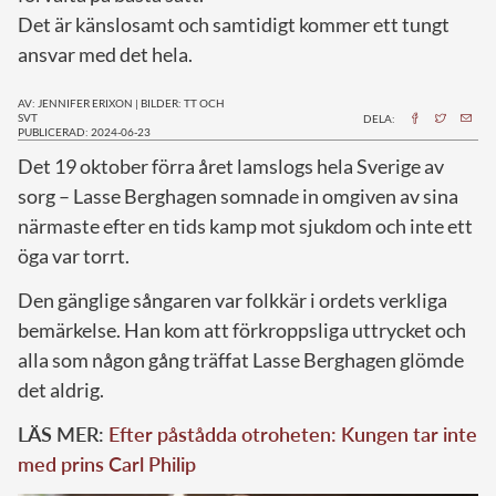
Det är känslosamt och samtidigt kommer ett tungt
ansvar med det hela.
AV: JENNIFER ERIXON
|
BILDER: TT OCH
SVT
DELA:
PUBLICERAD: 2024-06-23
D
et 19 oktober förra året lamslogs hela Sverige av
sorg – Lasse Berghagen somnade in omgiven av sina
närmaste efter en tids kamp mot sjukdom och inte ett
öga var torrt.
Den gänglige sångaren var folkkär i ordets verkliga
bemärkelse. Han kom att förkroppsliga uttrycket och
alla som någon gång träffat Lasse Berghagen glömde
det aldrig.
LÄS MER:
Efter påstådda otroheten: Kungen tar inte
med prins Carl Philip