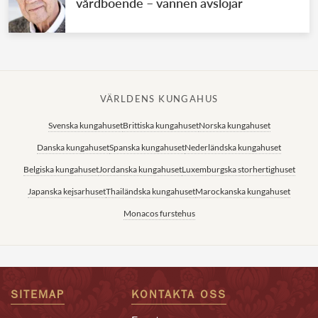
vårdboende – vännen avslöjar
VÄRLDENS KUNGAHUS
Svenska kungahuset
Brittiska kungahuset
Norska kungahuset
Danska kungahuset
Spanska kungahuset
Nederländska kungahuset
Belgiska kungahuset
Jordanska kungahuset
Luxemburgska storhertighuset
Japanska kejsarhuset
Thailändska kungahuset
Marockanska kungahuset
Monacos furstehus
SITEMAP
KONTAKTA OSS