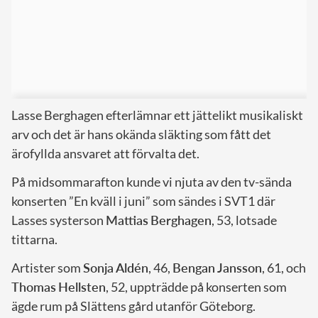
Lasse Berghagen efterlämnar ett jättelikt musikaliskt
arv och det är hans okända släkting som fått det
ärofyllda ansvaret att förvalta det.
På midsommarafton kunde vi njuta av den tv-sända
konserten ”En kväll i juni” som sändes i SVT1 där
Lasses systerson
Mattias
Berghagen
, 53, lotsade
tittarna.
Artister som
Sonja
Aldén
, 46,
Bengan
Jansson
, 61, och
Thomas
Hellsten
, 52, uppträdde på konserten som
ägde rum på Slättens gård utanför Göteborg.