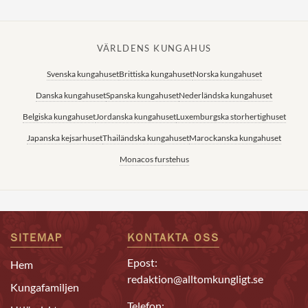
VÄRLDENS KUNGAHUS
Svenska kungahuset
Brittiska kungahuset
Norska kungahuset
Danska kungahuset
Spanska kungahuset
Nederländska kungahuset
Belgiska kungahuset
Jordanska kungahuset
Luxemburgska storhertighuset
Japanska kejsarhuset
Thailändska kungahuset
Marockanska kungahuset
Monacos furstehus
SITEMAP
KONTAKTA OSS
Epost:
Hem
redaktion@alltomkungligt.se
Kungafamiljen
Telefon: