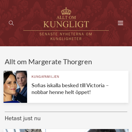
Toggl
navig
SENASTE NYHETERNA OM
KUNGLIGHETER
HEM
Allt om Margerate Thorgren
KUNGAFAMILJEN
KUNGAFAMILJEN
Sofias iskalla besked till Victoria –
UTLÄNDSKT
nobbar henne helt öppet!
KÄNDISAR
VÄRLDENS KUNGAHUS
Hetast just nu
Svenska kungahuset
REDAKTION
Brittiska kungahuset