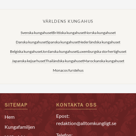
VÄRLDENS KUNGAHUS
Svenska kungahuset
Brittiska kungahuset
Norska kungahuset
Danska kungahuset
Spanska kungahuset
Nederländska kungahuset
Belgiska kungahuset
Jordanska kungahuset
Luxemburgska storhertighuset
Japanska kejsarhuset
Thailändska kungahuset
Marockanska kungahuset
Monacos furstehus
SITEMAP
KONTAKTA OSS
Epost:
Hem
redaktion@alltomkungligt.se
Kungafamiljen
Telefon: