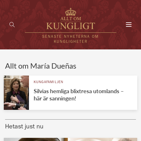
Toggl
navig
SENASTE NYHETERNA OM
KUNGLIGHETER
HEM
Allt om María Dueñas
KUNGAFAMILJEN
KUNGAFAMILJEN
Silvias hemliga blixtresa utomlands –
UTLÄNDSKT
här är sanningen!
KÄNDISAR
VÄRLDENS KUNGAHUS
Hetast just nu
Svenska kungahuset
REDAKTION
Brittiska kungahuset