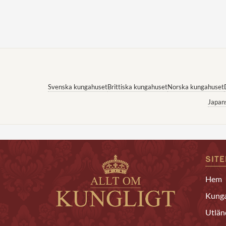
Svenska kungahuset
Brittiska kungahuset
Norska kungahuset
Japan
SIT
Hem
Kunga
Utlän