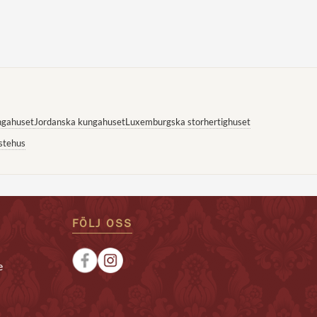
ngahuset
Jordanska kungahuset
Luxemburgska storhertighuset
stehus
FÖLJ OSS
e