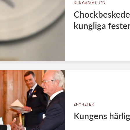
KUNGAFAMILJEN
Chockbeskedet t
kungliga festen
ZNYHETER
Kungens härlig