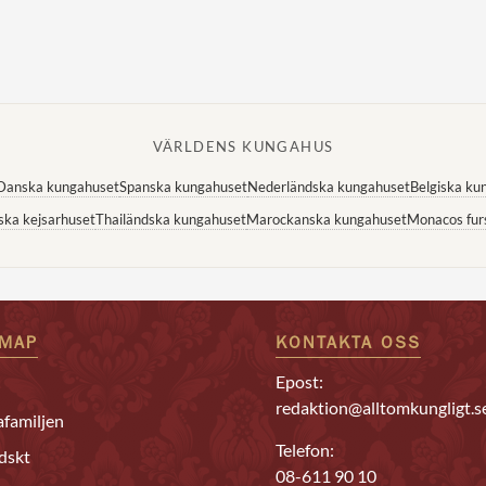
VÄRLDENS KUNGAHUS
Danska kungahuset
Spanska kungahuset
Nederländska kungahuset
Belgiska ku
ska kejsarhuset
Thailändska kungahuset
Marockanska kungahuset
Monacos fur
EMAP
KONTAKTA OSS
Epost:
redaktion@alltomkungligt.s
familjen
Telefon:
dskt
08-611 90 10