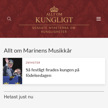
Toggl
navig
SENASTE NYHETERNA OM
KUNGLIGHETER
HEM
Allt om Marinens Musikkår
KUNGAFAMILJEN
ZNYHETER
Så festligt firades kungen på
UTLÄNDSKT
födelsedagen
KÄNDISAR
VÄRLDENS KUNGAHUS
Hetast just nu
Svenska kungahuset
REDAKTION
Brittiska kungahuset