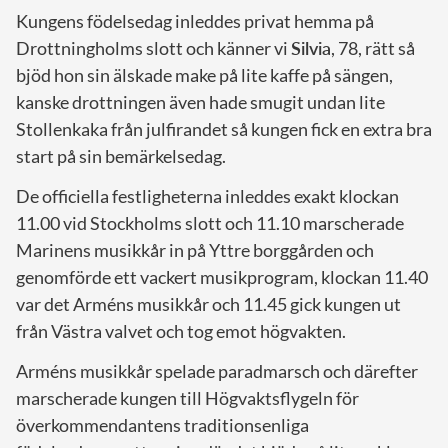
Kungens födelsedag inleddes privat hemma på
Drottningholms slott och känner vi
Silvia
, 78, rätt så
bjöd hon sin älskade make på lite kaffe på sängen,
kanske drottningen även hade smugit undan lite
Stollenkaka från julfirandet så kungen fick en extra bra
start på sin bemärkelsedag.
De officiella festligheterna inleddes exakt klockan
11.00 vid Stockholms slott och 11.10 marscherade
Marinens musikkår in på Yttre borggården och
genomförde ett vackert musikprogram, klockan 11.40
var det Arméns musikkår och 11.45 gick kungen ut
från Västra valvet och tog emot högvakten.
Arméns musikkår spelade paradmarsch och därefter
marscherade kungen till Högvaktsflygeln för
överkommendantens traditionsenliga