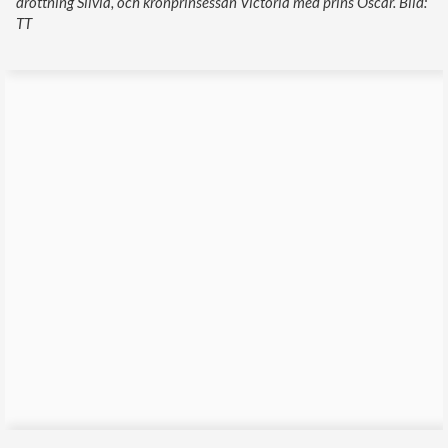
drottning Silvia, och kronprinsessan Victoria med prins Oscar. Bild:
TT