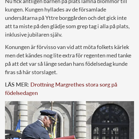
Nu fick äntligen barnen på plats lämna blommor till
kungen. Kungen hyllades av de församlade
undersåtarna på Yttre borggården och det gick inte
att ta miste på den glädje som grep tag i alla på plats,
inklusive jubilaren själv.
Konungen är förvisso van vid att möta folkets kärlek
men det kändes nog lite extra för regenten med tanke
på att det var så länge sedan hans födelsedag kunde
firas så här storslaget.
LÄS MER:
Drottning Margrethes stora sorg på
födelsedagen