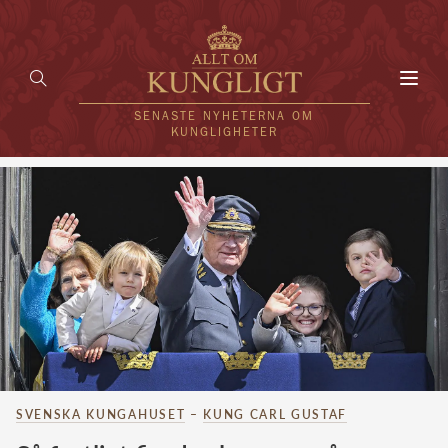
Toggl
navig
SENASTE NYHETERNA OM
KUNGLIGHETER
HEM
KUNGAFAMILJEN
UTLÄNDSKT
KÄNDISAR
VÄRLDENS KUNGAHUS
Svenska kungahuset
SVENSKA KUNGAHUSET
–
KUNG CARL GUSTAF
REDAKTION
Brittiska kungahuset