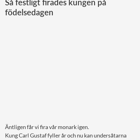
Så festligt firades kungen på
födelsedagen
Norska kungahuset
Danska kungahuset
Spanska kungahuset
Nederländska kungahuset
Belgiska kungahuset
Jordanska kungahuset
Luxemburgska storhertighuset
Japanska kejsarhuset
Thailändska kungahuset
Marockanska kungahuset
Monacos furstehus
Äntligen får vi fira vår monark igen.
Kung Carl Gustaf fyller år och nu kan undersåtarna