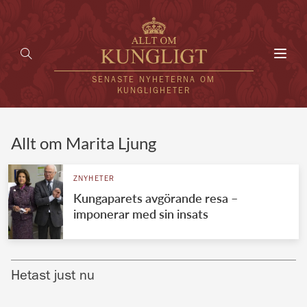
Toggl
navig
SENASTE NYHETERNA OM
KUNGLIGHETER
HEM
Allt om Marita Ljung
KUNGAFAMILJEN
ZNYHETER
Kungaparets avgörande resa –
UTLÄNDSKT
imponerar med sin insats
KÄNDISAR
VÄRLDENS KUNGAHUS
Hetast just nu
Svenska kungahuset
REDAKTION
Brittiska kungahuset