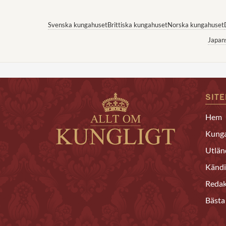
Svenska kungahuset
Brittiska kungahuset
Norska kungahuset
Japan
SIT
Hem
Kunga
Utlän
Kändi
Redak
Bästa