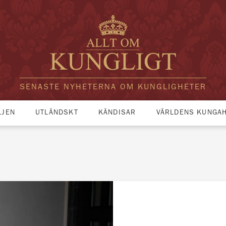
SENASTE NYHETERNA OM KUNGLIGHETER
LJEN
UTLÄNDSKT
KÄNDISAR
VÄRLDENS KUNGA