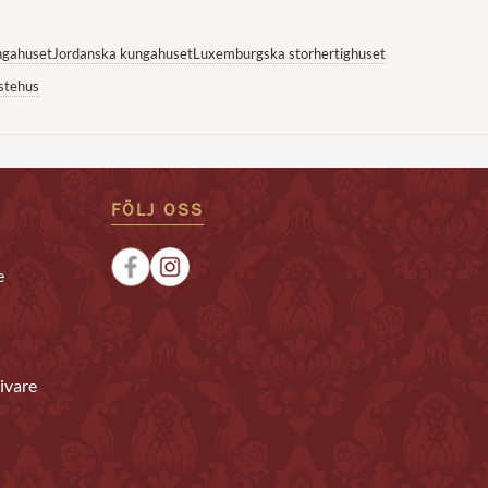
ngahuset
Jordanska kungahuset
Luxemburgska storhertighuset
stehus
FÖLJ OSS
e
ivare