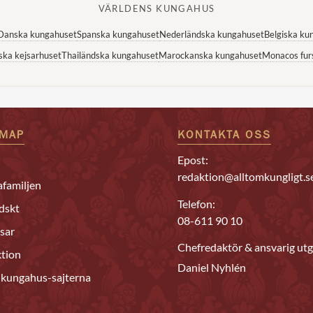
VÄRLDENS KUNGAHUS
Danska kungahuset
Spanska kungahuset
Nederländska kungahuset
Belgiska ku
ska kejsarhuset
Thailändska kungahuset
Marockanska kungahuset
Monacos fur
EMAP
KONTAKTA OSS
Epost:
redaktion@alltomkungligt.s
familjen
Telefon:
dskt
08-611 90 10
sar
Chefredaktör & ansvarig utg
tion
Daniel Nyhlén
 kungahus-sajterna