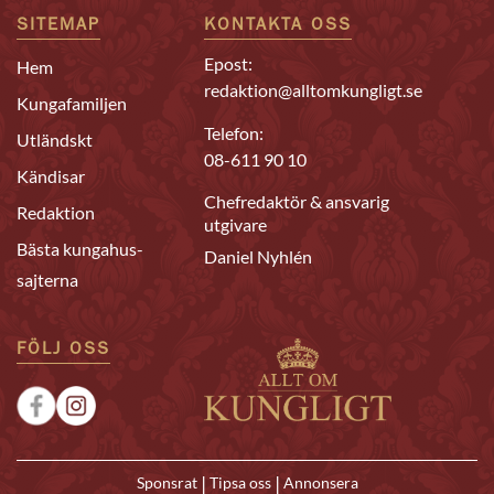
SITEMAP
KONTAKTA OSS
Epost:
Hem
redaktion@alltomkungligt.se
Kungafamiljen
Telefon:
Utländskt
08-611 90 10
Kändisar
Chefredaktör & ansvarig
Redaktion
utgivare
Bästa kungahus-
Daniel Nyhlén
sajterna
FÖLJ OSS
|
|
Sponsrat
Tipsa oss
Annonsera