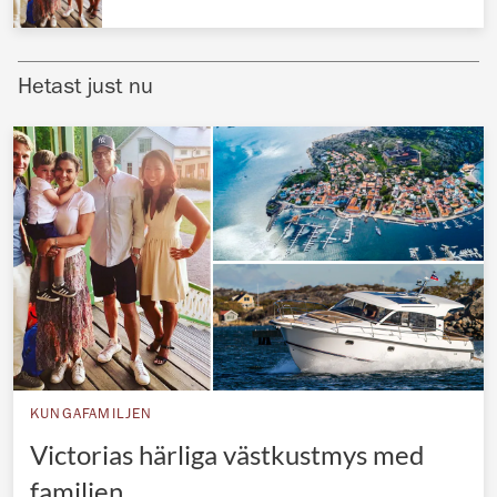
Norska kungahuset
Danska kungahuset
Hetast just nu
Spanska kungahuset
Nederländska kungahuset
Belgiska kungahuset
Jordanska kungahuset
Luxemburgska storhertighuset
Japanska kejsarhuset
Thailändska kungahuset
Marockanska kungahuset
KUNGAFAMILJEN
Monacos furstehus
Victorias härliga västkustmys med
familjen