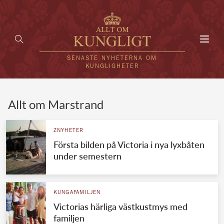
Toggl
navig
SENASTE NYHETERNA OM
KUNGLIGHETER
HEM
Allt om Marstrand
KUNGAFAMILJEN
ZNYHETER
Första bilden på Victoria i nya lyxbåten
UTLÄNDSKT
under semestern
KÄNDISAR
VÄRLDENS KUNGAHUS
KUNGAFAMILJEN
Victorias härliga västkustmys med
Svenska kungahuset
REDAKTION
familjen
Brittiska kungahuset