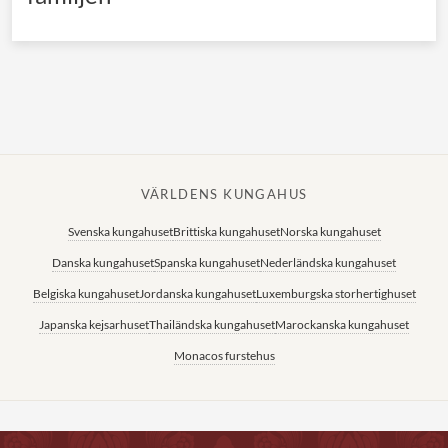
VÄRLDENS KUNGAHUS
Svenska kungahuset
Brittiska kungahuset
Norska kungahuset
Danska kungahuset
Spanska kungahuset
Nederländska kungahuset
Belgiska kungahuset
Jordanska kungahuset
Luxemburgska storhertighuset
Japanska kejsarhuset
Thailändska kungahuset
Marockanska kungahuset
Monacos furstehus