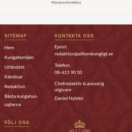
Monacos furstehus
SITEMAP
KONTAKTA OSS
Epost:
Hem
redaktion@alltomkungligt.se
Kungafamiljen
Telefon:
Utländskt
08-611 90 10
Kändisar
Chefredaktör & ansvarig
Redaktion
utgivare
Bästa kungahus-
Daniel Nyhlén
sajterna
FÖLJ OSS