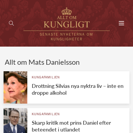
Toggl
navig
SENASTE NYHETERNA OM
KUNGLIGHETER
HEM
Allt om Mats Danielsson
KUNGAFAMILJEN
KUNGAFAMILJEN
Drottning Silvias nya nyktra liv – inte en
UTLÄNDSKT
droppe alkohol
KÄNDISAR
VÄRLDENS KUNGAHUS
KUNGAFAMILJEN
Skarp kritik mot prins Daniel efter
Svenska kungahuset
REDAKTION
beteendet i utlandet
Brittiska kungahuset