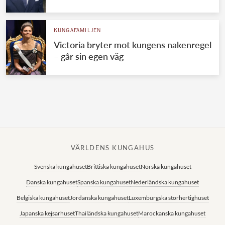
Norska kungahuset
KUNGAFAMILJEN
Danska kungahuset
Victoria bryter mot kungens nakenregel
Spanska kungahuset
– går sin egen väg
Nederländska kungahuset
Belgiska kungahuset
Jordanska kungahuset
Luxemburgska storhertighuset
Japanska kejsarhuset
VÄRLDENS KUNGAHUS
Thailändska kungahuset
Svenska kungahuset
Brittiska kungahuset
Norska kungahuset
Marockanska kungahuset
Danska kungahuset
Spanska kungahuset
Nederländska kungahuset
Monacos furstehus
Belgiska kungahuset
Jordanska kungahuset
Luxemburgska storhertighuset
Japanska kejsarhuset
Thailändska kungahuset
Marockanska kungahuset