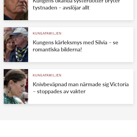
Kungens okända systerdotter bryter
tystnaden – avslöjar allt
KUNGAFAMILJEN
Kungens kärleksmys med Silvia – se
romantiska bilderna!
KUNGAFAMILJEN
Knivbeväpnad man närmade sig Victoria
– stoppades av vakter
VÄRLDENS KUNGAHUS