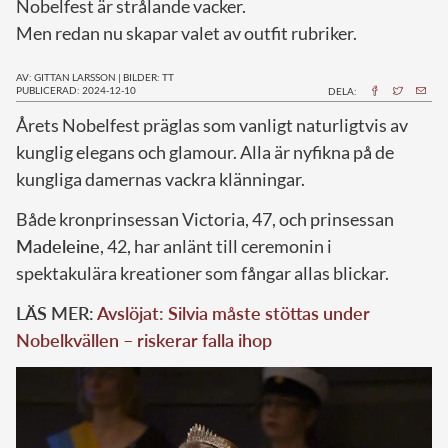
Nobelfest är strålande vacker.
Men redan nu skapar valet av outfit rubriker.
AV: GITTAN LARSSON
|
BILDER: TT
PUBLICERAD: 2024-12-10
DELA:
Å
rets Nobelfest präglas som vanligt naturligtvis av
kunglig elegans och glamour. Alla är nyfikna på de
kungliga damernas vackra klänningar.
Både kronprinsessan Victoria, 47, och prinsessan
Madeleine
, 42, har anlänt till ceremonin i
spektakulära kreationer som fångar allas blickar.
LÄS MER:
Avslöjat: Silvia måste stöttas under
Nobelkvällen – riskerar falla ihop