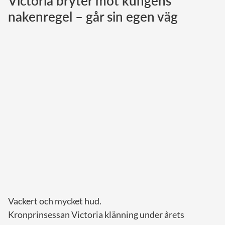
Victoria bryter mot kungens
nakenregel – går sin egen väg
Norska kungahuset
Danska kungahuset
Spanska kungahuset
Nederländska kungahuset
Belgiska kungahuset
Jordanska kungahuset
Luxemburgska storhertighuset
Japanska kejsarhuset
Thailändska kungahuset
Marockanska kungahuset
Monacos furstehus
Vackert och mycket hud.
Kronprinsessan Victoria klänning under årets