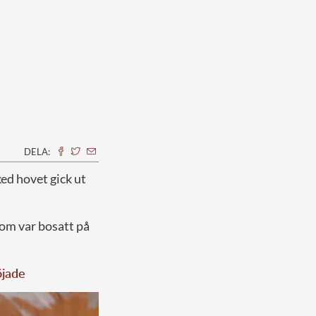
DELA:
ked hovet gick ut
om var bosatt på
öjade