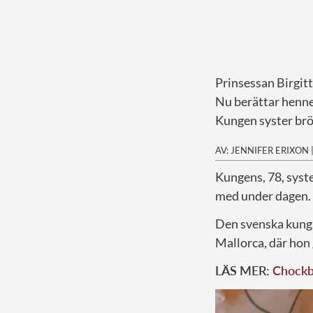
Prinsessan Birgitt
Nu berättar hennes
Kungen syster brö
AV: JENNIFER ERIXON
K
ungens, 78, syste
med under dagen.
Den svenska kunga
Mallorca, där hon 
LÄS MER:
Chockbe