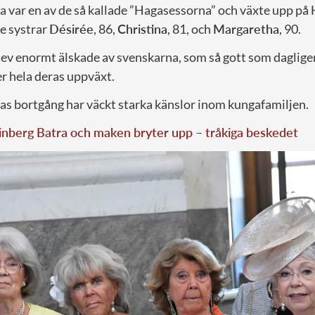
a var en av de så kallade ”Hagasessorna” och växte upp på
e systrar
Désirée
, 86,
Christina
, 81, och
Margaretha
, 90.
ev enormt älskade av svenskarna, som så gott som daglige
r hela deras uppväxt.
tas bortgång har väckt starka känslor inom kungafamiljen.
nberg Batra och maken bryter upp – tråkiga beskedet