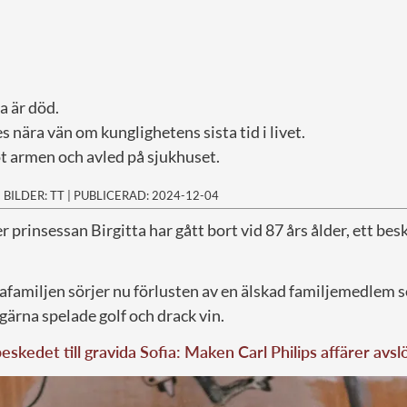
a är död.
 nära vän om kunglighetens sista tid i livet.
t armen och avled på sjukhuset.
|
BILDER: TT
|
PUBLICERAD: 2024-12-04
r prinsessan Birgitta har gått bort vid 87 års ålder, ett bes
familjen sörjer nu förlusten av en älskad familjemedlem s
gärna spelade golf och drack vin.
skedet till gravida Sofia: Maken Carl Philips affärer avsl