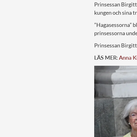
Prinsessan Birgitt
kungen och sina tr
”Hagasessorna” bl
prinsessorna unde
Prinsessan Birgit
LÄS MER:
Anna Ki