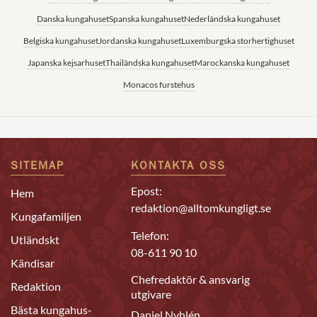
Danska kungahuset
Spanska kungahuset
Nederländska kungahuset
Belgiska kungahuset
Jordanska kungahuset
Luxemburgska storhertighuset
Japanska kejsarhuset
Thailändska kungahuset
Marockanska kungahuset
Monacos furstehus
SITEMAP
KONTAKTA OSS
Epost:
Hem
redaktion@alltomkungligt.se
Kungafamiljen
Telefon:
Utländskt
08-611 90 10
Kändisar
Chefredaktör & ansvarig
Redaktion
utgivare
Bästa kungahus-
Daniel Nyhlén