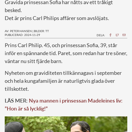
Gravida prinsessan Sofia har nåtts av ett tråkigt
besked.
Det är prins Carl Philips affärer som avslöjats.
AV: PETER HANSEN
|
BILDER: TT
PUBLICERAD: 2024-11-29
DELA:
P
rins Carl Philip. 45, och prinsessan Sofia, 39, står
inför en spännande tid. Paret, som redan har tre söner,
väntar nu sitt fjärde barn.
Nyheten om graviditeten tillkännagavs i september
och hela kungafamiljen är naturligtvis glada över
tillskottet.
LÄS MER:
Nya mannen i prinsessan Madeleines liv:
”Hon är så lycklig!”