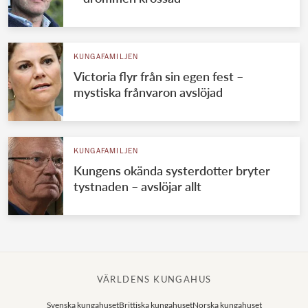
KUNGAFAMILJEN
Victoria flyr från sin egen fest –
mystiska frånvaron avslöjad
KUNGAFAMILJEN
Kungens okända systerdotter bryter
tystnaden – avslöjar allt
VÄRLDENS KUNGAHUS
Svenska kungahuset
Brittiska kungahuset
Norska kungahuset