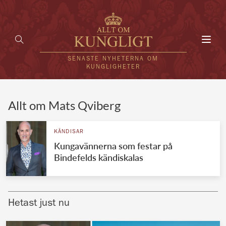
Toggl
navig
SENASTE NYHETERNA OM
KUNGLIGHETER
HEM
Allt om Mats Qviberg
KUNGAFAMILJEN
KÄNDISAR
Kungavännerna som festar på
UTLÄNDSKT
Bindefelds kändiskalas
KÄNDISAR
VÄRLDENS KUNGAHUS
Hetast just nu
Svenska kungahuset
REDAKTION
Brittiska kungahuset