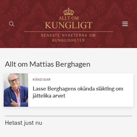
Toggl
navig
SENASTE NYHETERNA OM
KUNGLIGHETER
HEM
Allt om Mattias Berghagen
KUNGAFAMILJEN
KÄNDISAR
Lasse Berghagens okända släkting om
UTLÄNDSKT
jättelika arvet
KÄNDISAR
VÄRLDENS KUNGAHUS
Hetast just nu
Svenska kungahuset
REDAKTION
Brittiska kungahuset