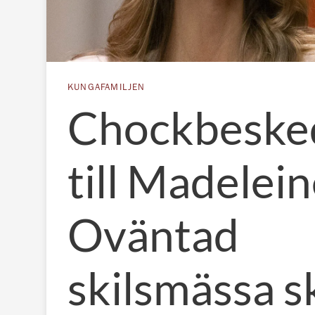
KUNGAFAMILJEN
Chockbeske
till Madelein
Oväntad
skilsmässa s