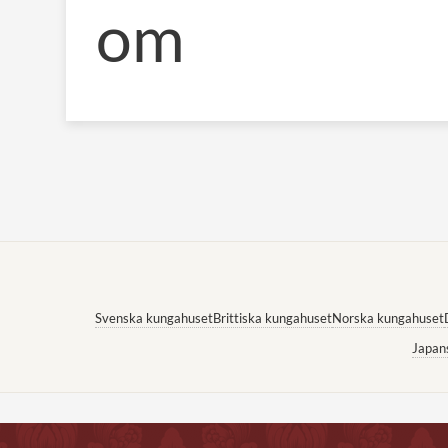
om
Svenska kungahuset
Brittiska kungahuset
Norska kungahuset
Japan