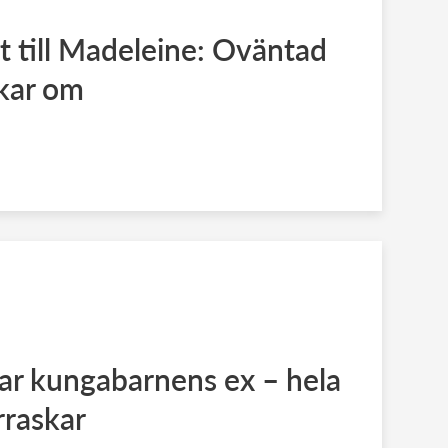
 till Madeleine: Oväntad
akar om
ar kungabarnens ex – hela
rraskar