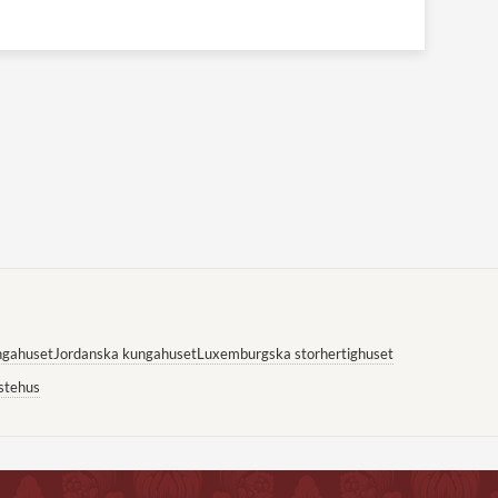
ngahuset
Jordanska kungahuset
Luxemburgska storhertighuset
stehus