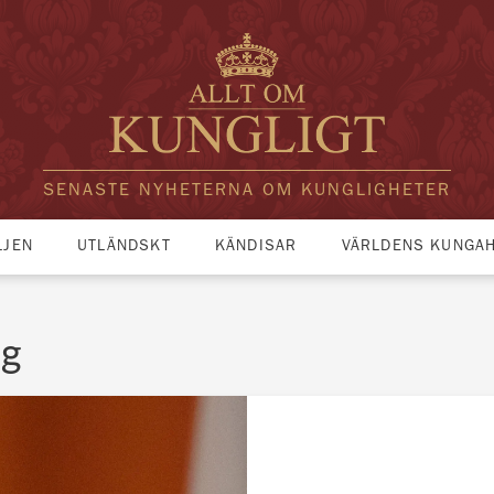
SENASTE NYHETERNA OM KUNGLIGHETER
LJEN
UTLÄNDSKT
KÄNDISAR
VÄRLDENS KUNGA
ig