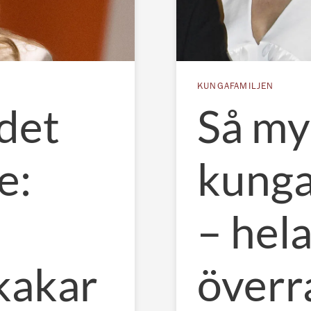
KUNGAFAMILJEN
det
Så my
e:
kunga
– hela
kakar
överr