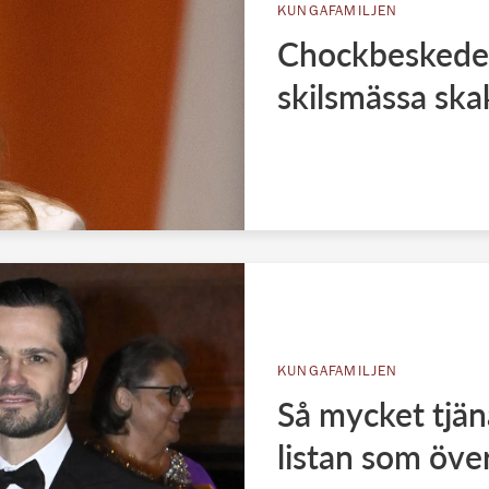
KUNGAFAMILJEN
Chockbeskedet
skilsmässa sk
KUNGAFAMILJEN
Så mycket tjän
listan som öve