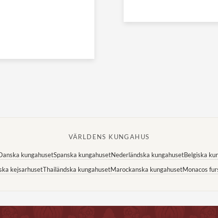
VÄRLDENS KUNGAHUS
Danska kungahuset
Spanska kungahuset
Nederländska kungahuset
Belgiska ku
ska kejsarhuset
Thailändska kungahuset
Marockanska kungahuset
Monacos fur